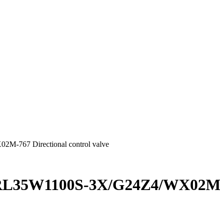
-767 Directional control valve
RL35W1100S-3X/G24Z4/WX02M-767