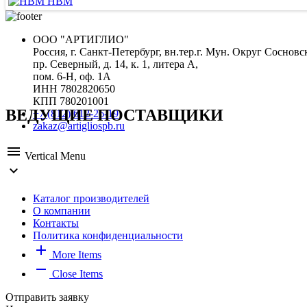
HBM
ООО "АРТИГЛИО"
Россия, г. Санкт-Петербург, вн.тер.г. Мун. Округ Сосновс
пр. Северный, д. 14, к. 1, литера А,
пом. 6-Н, оф. 1А
ИНН 7802820650
КПП 780201001
ВЕДУЩИЕ ПОСТАВЩИКИ
+7 (812) 612-26-19
zakaz@artigliospb.ru
menu
Vertical Menu
expand_more
Каталог производителей
О компании
Контакты
Политика конфиденциальности
add
More Items
remove
Close Items
Отправить заявку