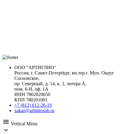
ООО "АРТИГЛИО"
Россия, г. Санкт-Петербург, вн.тер.г. Мун. Округ
Сосновское,
пр. Северный, д. 14, к. 1, литера А,
пом. 6-Н, оф. 1А
ИНН 7802820650
КПП 780201001
+7 (812) 612-26-19
zakaz@artigliospb.ru
menu
Vertical Menu
expand_more