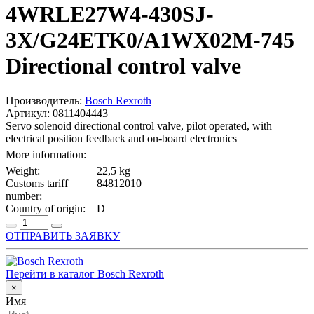
4WRLE27W4-430SJ-
3X/G24ETK0/A1WX02M-745
Directional control valve
Производитель:
Bosch Rexroth
Артикул: 0811404443
Servo solenoid directional control valve, pilot operated, with
electrical position feedback and on-board electronics
More information:
Weight:
22,5 kg
Customs tariff
84812010
number:
Country of origin:
D
ОТПРАВИТЬ ЗАЯВКУ
Перейти в каталог Bosch Rexroth
×
Имя