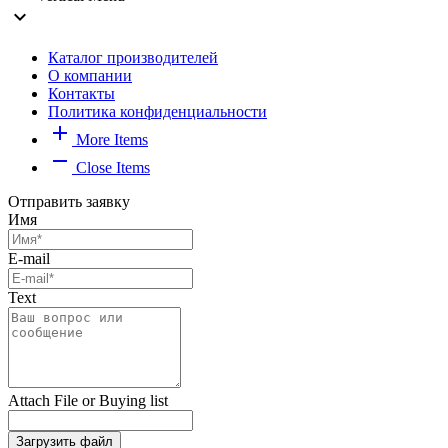
expand_more
Каталог производителей
О компании
Контакты
Политика конфиденциальности
add
More Items
remove
Close Items
Отправить заявку
Имя
E-mail
Text
Attach File or Buying list
Загрузить файл