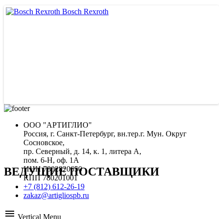
Bosch Rexroth
ООО "АРТИГЛИО"
Россия, г. Санкт-Петербург, вн.тер.г. Мун. Округ
Сосновское,
пр. Северный, д. 14, к. 1, литера А,
пом. 6-Н, оф. 1А
ИНН 7802820650
ВЕДУЩИЕ ПОСТАВЩИКИ
КПП 780201001
+7 (812) 612-26-19
zakaz@artigliospb.ru
menu
Vertical Menu