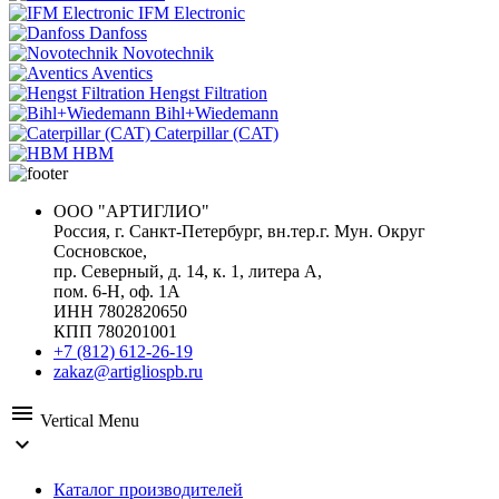
IFM Electronic
Danfoss
Novotechnik
Aventics
Hengst Filtration
Bihl+Wiedemann
Caterpillar (CAT)
HBM
ООО "АРТИГЛИО"
Россия, г. Санкт-Петербург, вн.тер.г. Мун. Округ
Сосновское,
пр. Северный, д. 14, к. 1, литера А,
пом. 6-Н, оф. 1А
ИНН 7802820650
КПП 780201001
+7 (812) 612-26-19
zakaz@artigliospb.ru
menu
Vertical Menu
expand_more
Каталог производителей