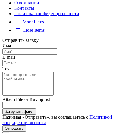
О компании
Контакты
Политика конфиденциальности
add
More Items
remove
Close Items
Отправить заявку
Имя
E-mail
Text
Attach File or Buying list
Загрузить файл
Нажимая «Отправить», вы соглашаетесь с
Политикой
конфиденциальности
Отправить