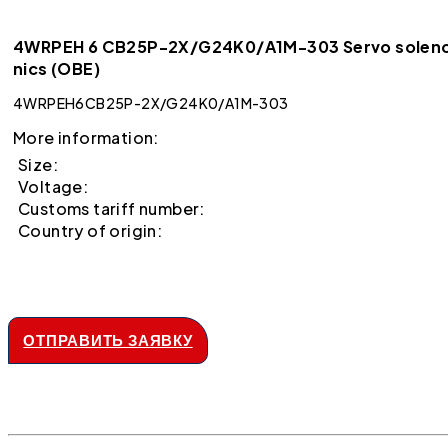
4WRPEH 6 CB25P-2X/G24K0/A1M-303 Servo solenoid d
nics (OBE)
4WRPEH6CB25P-2X/G24K0/A1M-303
More information:
Size:
Voltage:
Customs tariff number:
Country of origin:
ОТПРАВИТЬ ЗАЯВКУ