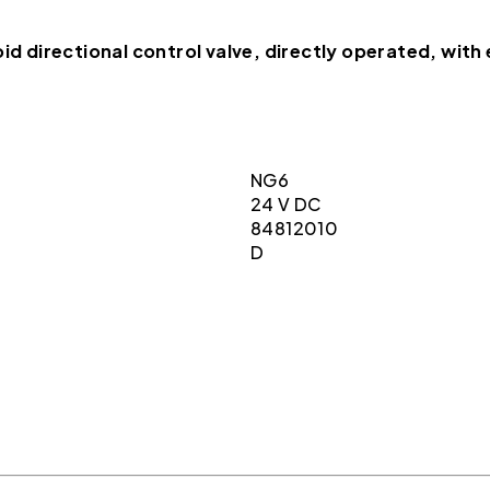
irectional control valve, directly operated, with e
NG6
24 V DC
84812010
D