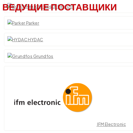
ВЕДУЩИЕ ПОСТАВЩИКИ
Bosch Rexroth
Parker
HYDAC
Grundfos
IFM Electronic