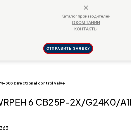
close
Каталог производителей
О КОМПАНИИ
КОНТАКТЫ
ОТПРАВИТЬ ЗАЯВКУ
303 Directional control valve
WRPEH 6 CB25P-2X/G24K0/A1M-
4363