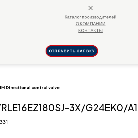
close
Каталог производителей
О КОМПАНИИ
КОНТАКТЫ
ОТПРАВИТЬ ЗАЯВКУ
Directional control valve
RLE16EZ180SJ-3X/G24EK0/A1M D
331