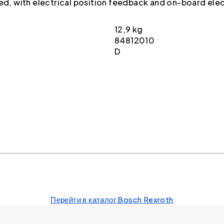
ted, with electrical position feedback and on-board ele
12,9 kg
84812010
D
Перейти в каталог Bosch Rexroth