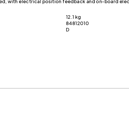
ted, with electrical position feedback and on-board ele
12.1 kg
84812010
D