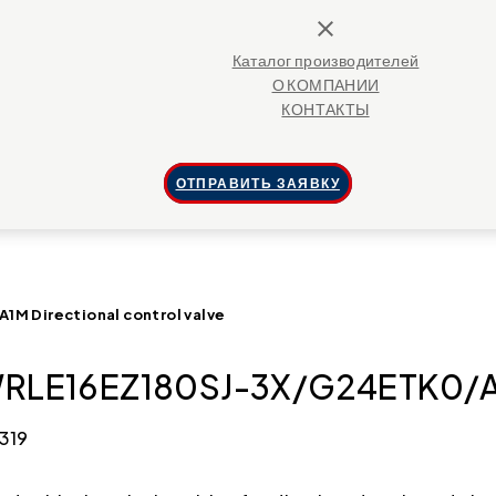
close
Каталог производителей
О КОМПАНИИ
КОНТАКТЫ
ОТПРАВИТЬ ЗАЯВКУ
M Directional control valve
RLE16EZ180SJ-3X/G24ETK0/A1M 
319