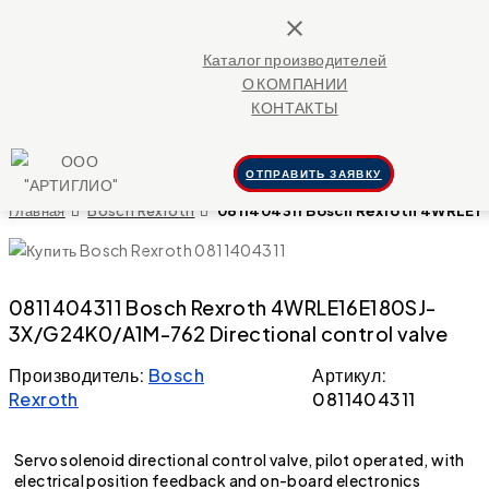
close
Каталог производителей
О КОМПАНИИ
КОНТАКТЫ
ОТПРАВИТЬ ЗАЯВКУ
Главная
Bosch Rexroth
0811404311 Bosch Rexroth 4WRLE16
0811404311 Bosch Rexroth 4WRLE16E180SJ-
3X/G24K0/A1M-762 Directional control valve
Производитель:
Bosch
Артикул:
Rexroth
0811404311
Servo solenoid directional control valve, pilot operated, with
electrical position feedback and on-board electronics