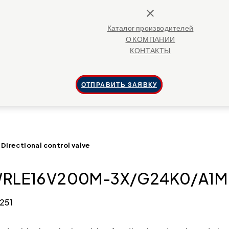
close
Каталог производителей
О КОМПАНИИ
КОНТАКТЫ
ОТПРАВИТЬ ЗАЯВКУ
rectional control valve
WRLE16V200M-3X/G24K0/A1M Dir
251