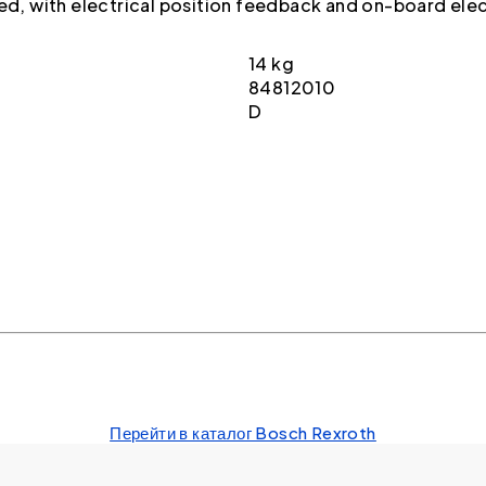
ted, with electrical position feedback and on-board ele
14 kg
84812010
D
Перейти в каталог Bosch Rexroth