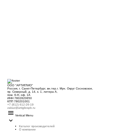
ООО "АРТИГЛИО"
Россия, г. Санкт-Петербург, вн.тер.г. Мун. Округ Сосновское,
пр. Северный, д. 14, к. 1, литера А,
пом. 6-Н, оф. 1А
ИНН 7802820650
КПП 780201001
+7 (812) 612-26-19
zakaz@artigliospb.ru
menu
Vertical Menu
expand_more
Каталог производителей
О компании