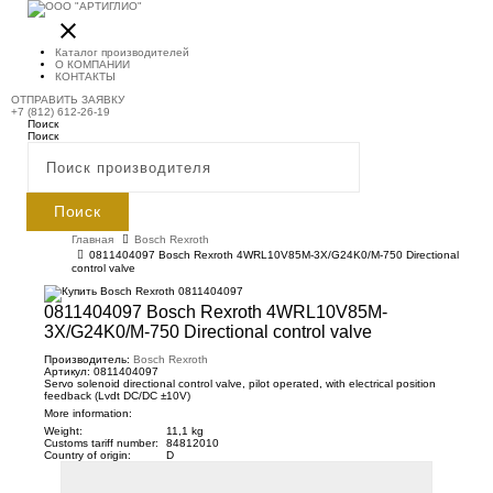
close
Каталог производителей
О КОМПАНИИ
КОНТАКТЫ
ОТПРАВИТЬ ЗАЯВКУ
+7 (812) 612-26-19
Поиск
Поиск
Поиск
Главная
Bosch Rexroth
0811404097 Bosch Rexroth 4WRL10V85M-3X/G24K0/M-750 Directional
control valve
0811404097 Bosch Rexroth 4WRL10V85M-
3X/G24K0/M-750 Directional control valve
Производитель:
Bosch Rexroth
Артикул: 0811404097
Servo solenoid directional control valve, pilot operated, with electrical position
feedback (Lvdt DC/DC ±10V)
More information:
Weight:
11,1 kg
Customs tariff number:
84812010
Country of origin:
D