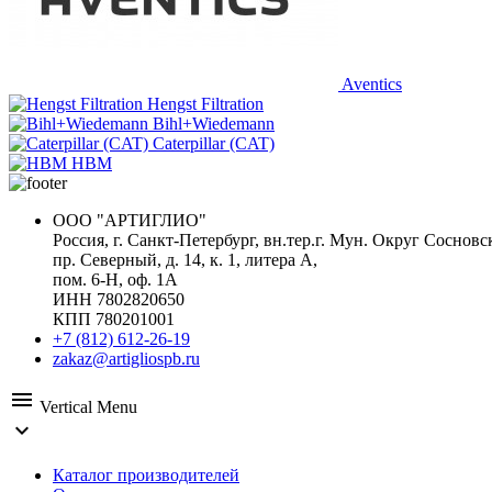
Aventics
Hengst Filtration
Bihl+Wiedemann
Caterpillar (CAT)
HBM
ООО "АРТИГЛИО"
Россия, г. Санкт-Петербург, вн.тер.г. Мун. Округ Сосновс
пр. Северный, д. 14, к. 1, литера А,
пом. 6-Н, оф. 1А
ИНН 7802820650
КПП 780201001
+7 (812) 612-26-19
zakaz@artigliospb.ru
menu
Vertical Menu
expand_more
Каталог производителей