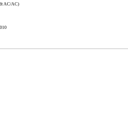
Lvdt AC/AC)
010