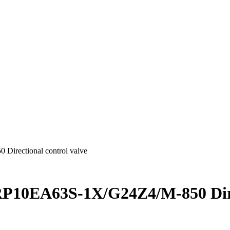
rectional control valve
P10EA63S-1X/G24Z4/M-850 Direc