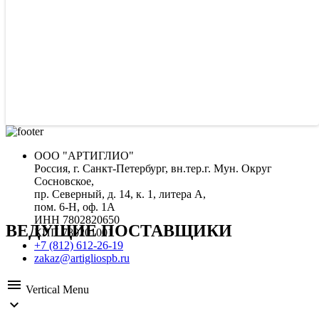
ООО "АРТИГЛИО"
Россия, г. Санкт-Петербург, вн.тер.г. Мун. Округ
Сосновское,
пр. Северный, д. 14, к. 1, литера А,
пом. 6-Н, оф. 1А
ИНН 7802820650
ВЕДУЩИЕ ПОСТАВЩИКИ
КПП 780201001
+7 (812) 612-26-19
zakaz@artigliospb.ru
menu
Vertical Menu
expand_more