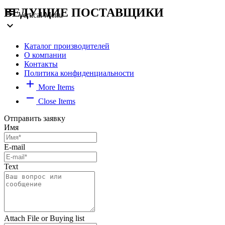
menu
ВЕДУЩИЕ ПОСТАВЩИКИ
Vertical Menu
expand_more
Каталог производителей
О компании
Контакты
Политика конфиденциальности
add
More Items
remove
Close Items
Отправить заявку
Имя
E-mail
Text
Attach File or Buying list