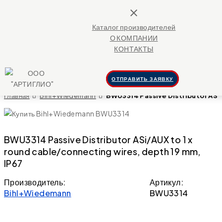
close
Каталог производителей
О КОМПАНИИ
КОНТАКТЫ
ОТПРАВИТЬ ЗАЯВКУ
Главная
Bihl+Wiedemann
BWU3314 Passive Distributor ASi/
BWU3314 Passive Distributor ASi/AUX to 1 x
round cable/connecting wires, depth 19 mm,
IP67
Производитель:
Артикул:
Bihl+Wiedemann
BWU3314