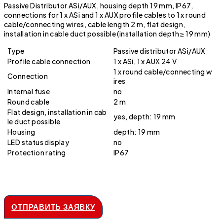
Passive Distributor ASi/AUX, housing depth 19 mm, IP67,
connections for 1 x ASi and 1 x AUX profile cables to 1 x round
cable/connecting wires, cable length 2 m, flat design,
installation in cable duct possible (installation depth ≥ 19 mm)
Type
Passive distributor ASi/AUX
Profile cable connection
1 x ASi, 1 x AUX 24 V
1 x round cable/connecting w
Connection
ires
Internal fuse
no
Round cable
2 m
Flat design, installation in cab
yes, depth: 19 mm
le duct possible
Housing
depth: 19 mm
LED status display
no
Protection rating
IP67
ОТПРАВИТЬ ЗАЯВКУ